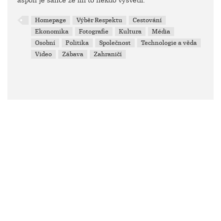
aspoň je šance že mi to někdo vysvětlí.
Homepage
Výběr Respektu
Cestování
Ekonomika
Fotografie
Kultura
Média
Osobní
Politika
Společnost
Technologie a věda
Video
Zábava
Zahraničí